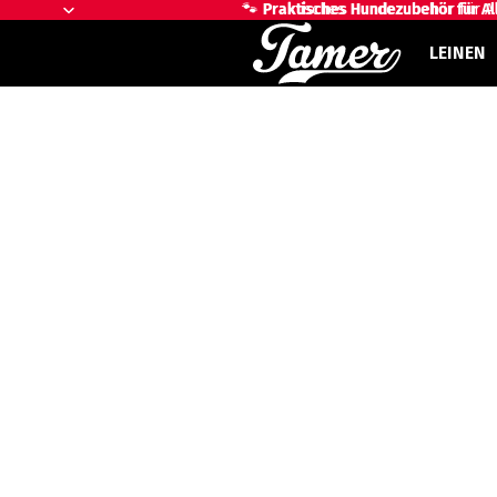
🐾 Praktisches Hundezubehör für Al
🐾
Praktisches Hundezubehör für Al
LEINEN