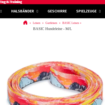
ltag & Training
ltag & Training
HALSBÄNDER
GESCHIRRE
SPIELZEUGE
Leinen
Gurtleinen
BASIC Leinen
BASIC Hundeleine - M/L