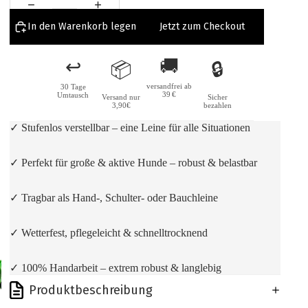
In den Warenkorb legen
Jetzt zum Checkout
🚚
↩️
📦
🔒
versandfrei ab
30 Tage
39 €
Umtausch
Versand nur
Sicher
3,90€
bezahlen
✓ Stufenlos verstellbar – eine Leine für alle Situationen
✓ Perfekt für große & aktive Hunde – robust & belastbar
✓ Tragbar als Hand-, Schulter- oder Bauchleine
✓ Wetterfest, pflegeleicht & schnelltrocknend
✓ 100% Handarbeit – extrem robust & langlebig
Produktbeschreibung