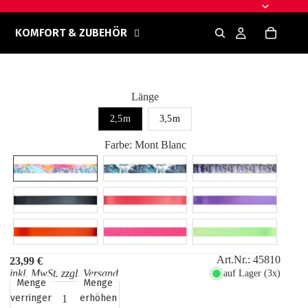
KOMFORT & ZUBEHÖR
Länge
2,5m
3,5m
Farbe
:
Mont Blanc
Art.Nr.:
45810
23,99 €
inkl. MwSt. zzgl.
Versand
auf Lager (3x)
Menge
Menge
verringern
erhöhen