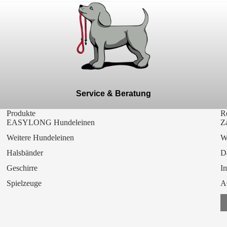
Service & Beratung
Produkte
Re
EASYLONG Hundeleinen
Z
Weitere Hundeleinen
Wi
Halsbänder
D
Geschirre
I
Spielzeuge
A