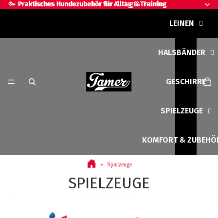
🐾 Praktisches Hundezubehör für Alltag & Training
🐾
Praktisches Hundezubehör für Alltag & Training
LEINEN
HALSBÄNDER
GESCHIRRE
SPIELZEUGE
KOMFORT & ZUBEHÖ
Spielzeuge
SPIELZEUGE
Wurfbälle
Schlepptaue